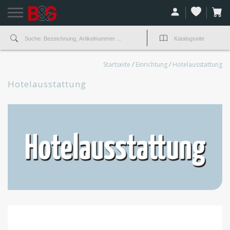
Startseite
/
Einrichtung
/
Hotelausstattung
Hotelausstattung