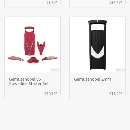
€8,79*
€37,79*
14720
14535
Gemüsehobel V5
Gemüsehobel 2mm
Powerline Starter Set
€50,59*
€18,99*