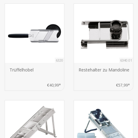
6320
6340.01
Trüffelhobel
Restehalter zu Mandoline
€40,99*
€57,99*