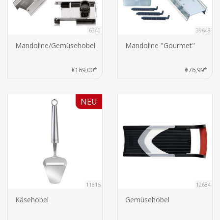
6340
39648
Mandoline/Gemüsehobel
Mandoline "Gourmet"
€169,00*
€76,99*
NEU
11815
12684
Käsehobel
Gemüsehobel