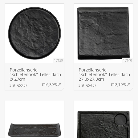
17139
17140
Porzellanserie
Porzellanserie
"Schieferlook" Teller flach
"Schieferlook" Teller flach
Ø 27cm
27,3x27,3cm
€16,89/St.*
€18,19/St.*
3 St. €50,67
3 St. €54,57