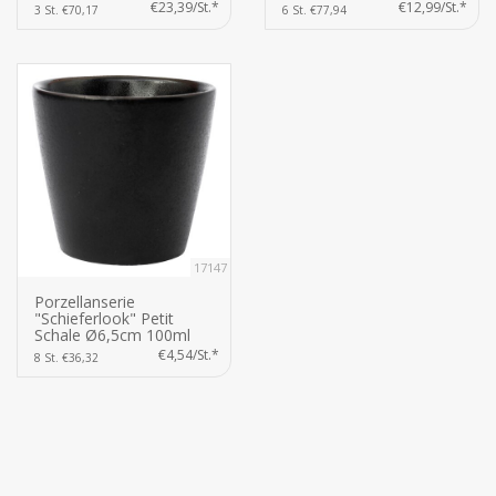
€23,39/St.*
€12,99/St.*
3 St. €70,17
6 St. €77,94
17147
Porzellanserie
"Schieferlook" Petit
Schale Ø6,5cm 100ml
€4,54/St.*
8 St. €36,32