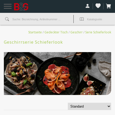
Startseite
/
Gedeckter Tisch
/
Geschirr
/
Serie Schieferlook
Geschirrserie Schieferlook