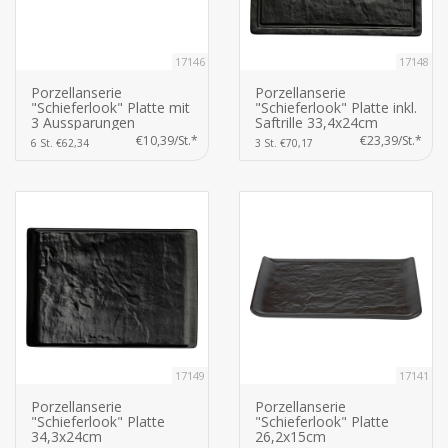
17146
17148
Porzellanserie
Porzellanserie
"Schieferlook" Platte mit
"Schieferlook" Platte inkl.
3 Aussparungen
Saftrille 33,4x24cm
25,8x9,9cm
€10,39/St.*
€23,39/St.*
6 St. €62,34
3 St. €70,17
17149
17141
Porzellanserie
Porzellanserie
"Schieferlook" Platte
"Schieferlook" Platte
34,3x24cm
26,2x15cm