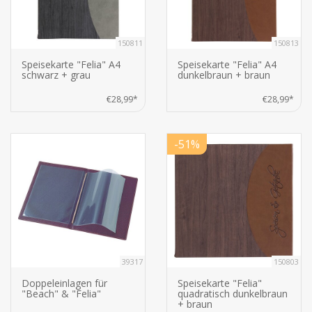
150811
150813
Speisekarte "Felia" A4
Speisekarte "Felia" A4
schwarz + grau
dunkelbraun + braun
€28,99*
€28,99*
-51%
39317
150803
Doppeleinlagen für
Speisekarte "Felia"
"Beach" & "Felia"
quadratisch dunkelbraun
+ braun