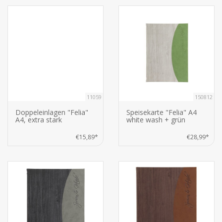
11059
150812
Doppeleinlagen "Felia"
Speisekarte "Felia" A4
A4, extra stark
white wash + grün
€15,89*
€28,99*