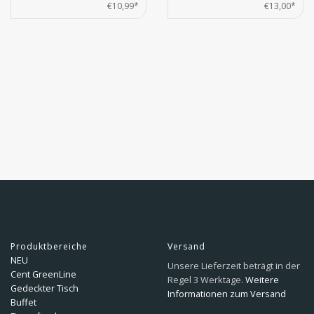
€10,99*
€13,00*
Produktbereiche
Versand
NEU
Unsere Lieferzeit beträgt in der
Cent GreenLine
Regel 3 Werktage.
Weitere
Gedeckter Tisch
Informationen zum Versand
Buffet