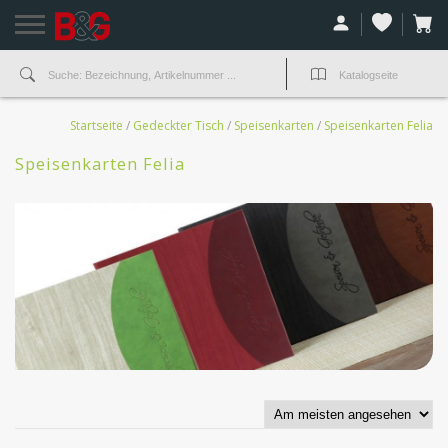
Startseite
/
Gedeckter Tisch
/
Speisenkarten
/
Speisenkarten Felia
Speisenkarten Felia