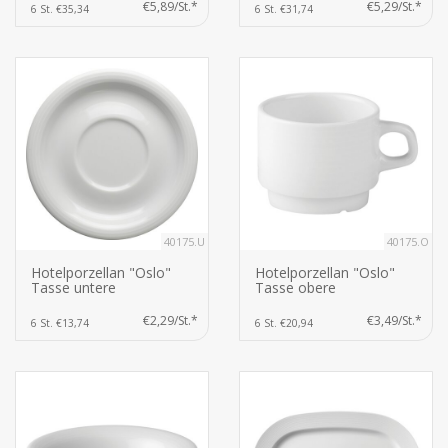
€5,89/St.*
€5,29/St.*
6 St. €35,34
6 St. €31,74
40175.U
40175.O
Hotelporzellan "Oslo"
Hotelporzellan "Oslo"
Tasse untere
Tasse obere
€2,29/St.*
€3,49/St.*
6 St. €13,74
6 St. €20,94