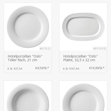
40175.21
40175.P32
Hotelporzellan "Oslo"
Hotelporzellan "Oslo"
Teller flach, 21 cm
Platte, 32,5 x 22 cm
€4,59/St.*
€16,99/St.*
6 St. €27,54
6 St. €101,94