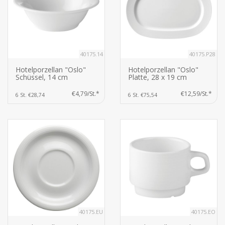
40175.14
40175.P28
Hotelporzellan "Oslo"
Hotelporzellan "Oslo"
Schüssel, 14 cm
Platte, 28 x 19 cm
€4,79/St.*
€12,59/St.*
6 St. €28,74
6 St. €75,54
40175.EU
40175.EO