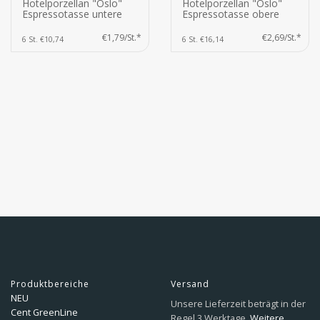
Hotelporzellan "Oslo"
Hotelporzellan "Oslo"
Espressotasse untere
Espressotasse obere
€1,79/St.*
€2,69/St.*
6 St. €10,74
6 St. €16,14
Produktbereiche
Versand
NEU
Unsere Lieferzeit beträgt in der
Cent GreenLine
Regel 3 Werktage.
Weitere