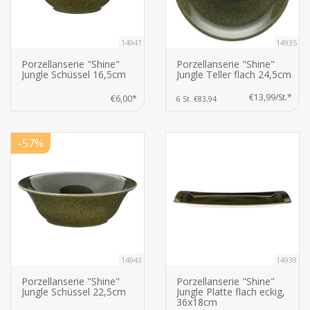
14941
14935
Porzellanserie "Shine"
Porzellanserie "Shine"
Jungle Schüssel 16,5cm
Jungle Teller flach 24,5cm
€13,99/St.*
€6,00*
6 St. €83,94
-57%
14943
14939
Porzellanserie "Shine"
Porzellanserie "Shine"
Jungle Schüssel 22,5cm
Jungle Platte flach eckig,
36x18cm