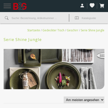
Startseite
/
Gedeckter Tisch
/
Geschirr
/
Serie Shine Jungle
Serie Shine Jungle