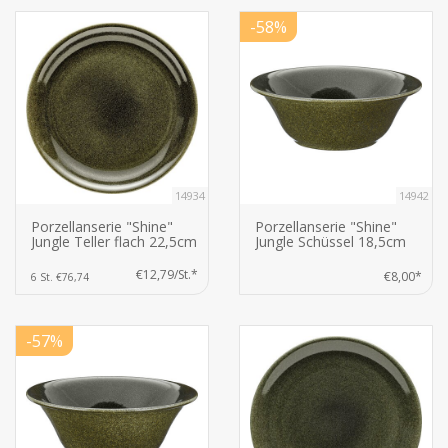
-58%
14934
14942
Porzellanserie "Shine"
Porzellanserie "Shine"
Jungle Teller flach 22,5cm
Jungle Schüssel 18,5cm
€12,79/St.*
€8,00*
6 St. €76,74
-57%