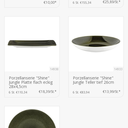
€25,89/St.*
€10,00*
6 St. €155,34
14938
14933
Porzellanserie "Shine"
Porzellanserie "Shine"
Jungle Platte flach eckig
Jungle Teller tief 26cm
28x4,5cm
€18,39/St.*
€13,99/St.*
6 St. €110,34
6 St. €83,94