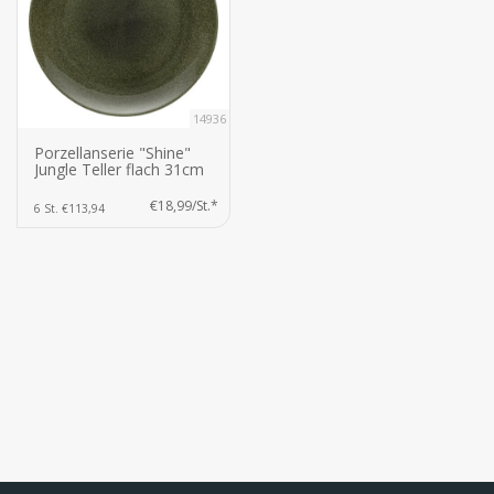
14936
Porzellanserie "Shine"
Jungle Teller flach 31cm
€18,99/St.*
6 St. €113,94