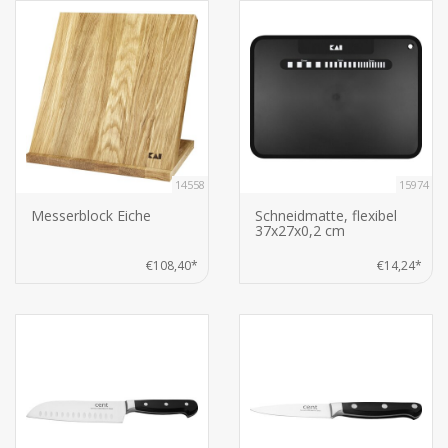
14558
15974
Messerblock Eiche
Schneidmatte, flexibel
37x27x0,2 cm
€108,40*
€14,24*