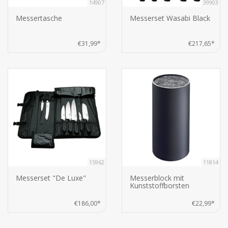
14907
39903
Messertasche
Messerset Wasabi Black
€31,99*
€217,65*
15962
11814
Messerset "De Luxe"
Messerblock mit
Kunststoffborsten
€186,00*
€22,99*