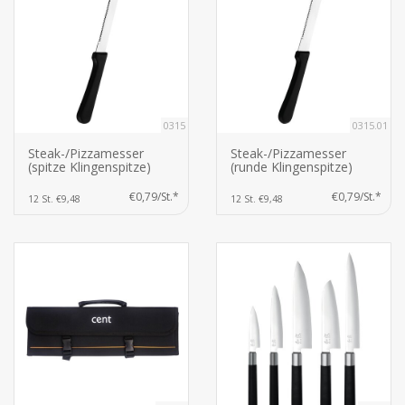
0315
0315.01
Steak-/Pizzamesser
Steak-/Pizzamesser
(spitze Klingenspitze)
(runde Klingenspitze)
€0,79/St.*
€0,79/St.*
12 St. €9,48
12 St. €9,48