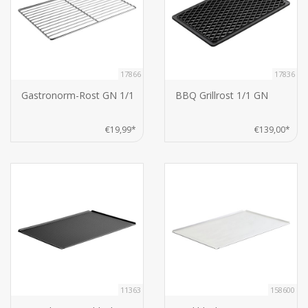
17866
17836
Gastronorm-Rost GN 1/1
BBQ Grillrost 1/1 GN
€19,99*
€139,00*
11363
158600