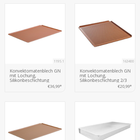
1195.1
163400
Konvektomatenblech GN
Konvektomatenblech GN
mit Lochung,
mit Lochung,
Silikonbeschichtung
Silikonbeschichtung 2/3
Bäckernorm, 60x40x1cm
GN, 35,4x32,5x1cm
€36,99*
€20,99*