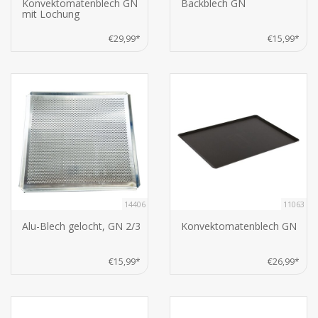
Konvektomatenblech GN
Backblech GN
mit Lochung
€29,99*
€15,99*
14406
11063
Alu-Blech gelocht, GN 2/3
Konvektomatenblech GN
€15,99*
€26,99*