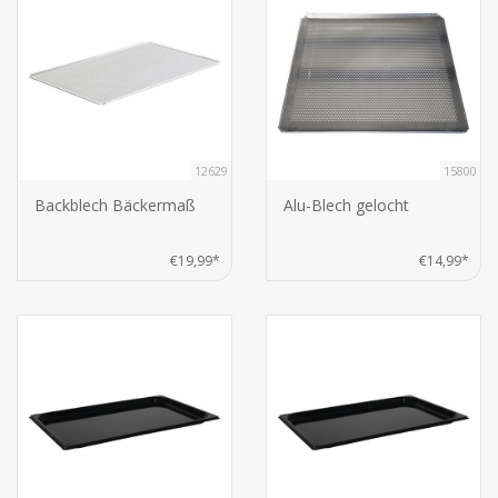
12629
15800
Backblech Bäckermaß
Alu-Blech gelocht
€19,99*
€14,99*