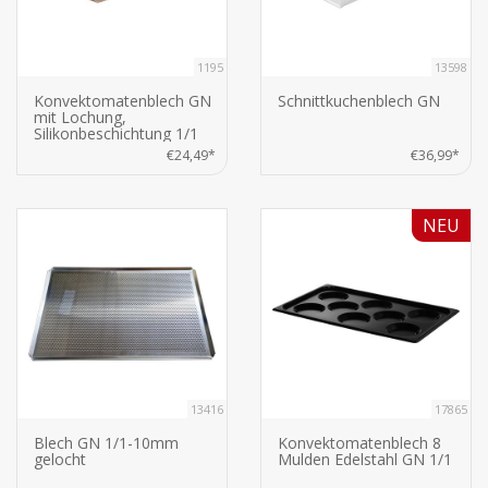
1195
13598
Konvektomatenblech GN
Schnittkuchenblech GN
mit Lochung,
Silikonbeschichtung 1/1
GN, 53x32,5x1cm
€24,49*
€36,99*
NEU
13416
17865
Blech GN 1/1-10mm
Konvektomatenblech 8
gelocht
Mulden Edelstahl GN 1/1