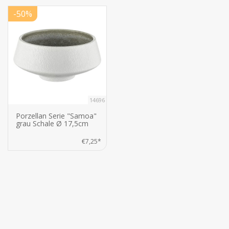
-50%
14696
Porzellan Serie "Samoa"
grau Schale Ø 17,5cm
€7,25*