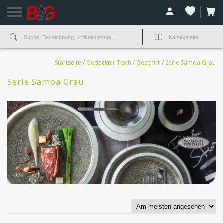
Startseite
/
Gedeckter Tisch
/
Geschirr
/
Serie Samoa Grau
Serie Samoa Grau