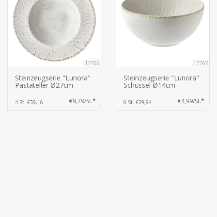
17766
17767
Steinzeugserie "Lunora"
Steinzeugserie "Lunora"
Pastateller Ø27cm
Schüssel Ø14cm
€9,79/St.*
€4,99/St.*
4 St. €39,16
6 St. €29,94