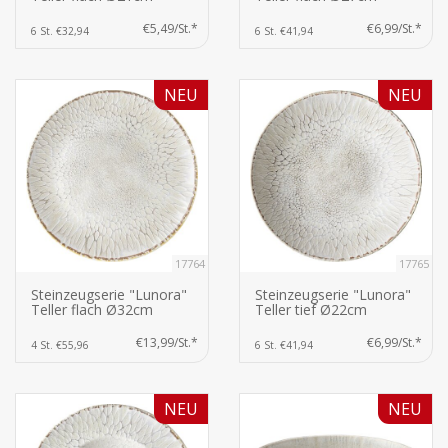
€5,49/St.*
€6,99/St.*
6 St. €32,94
6 St. €41,94
NEU
NEU
17764
17765
Steinzeugserie "Lunora"
Steinzeugserie "Lunora"
Teller flach Ø32cm
Teller tief Ø22cm
€13,99/St.*
€6,99/St.*
4 St. €55,96
6 St. €41,94
NEU
NEU