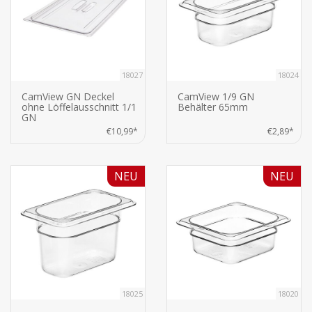
18027
18024
CamView GN Deckel
CamView 1/9 GN
ohne Löffelausschnitt 1/1
Behälter 65mm
GN
€10,99*
€2,89*
NEU
NEU
18025
18020