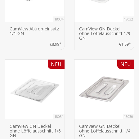
18034
18032
CamView Abtropfeinsatz
CamView GN Deckel
1/1 GN
ohne Löffelausschnitt 1/9
GN
€8,99*
€1,89*
NEU
NEU
18031
18030
CamView GN Deckel
CamView GN Deckel
ohne Löffelausschnitt 1/6
ohne Löffelausschnitt 1/4
GN
GN