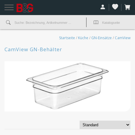
Startseite
/
Küche
/
GN-Einsätze
/
CamView
CamView GN-Behälter