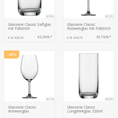
40286
40120
Glasserie Classic Saftglas
Glasserie Classic
mit Füllstrich
Rotweinglas mit Füllstrich
€3,39/St.*
€5,79/St.*
6 St. €20,34
6 St. €34,74
-48%
40128
40289
Glasserie Classic
Glasserie Classic
Rotweinglas
Longdrinkglas 320ml