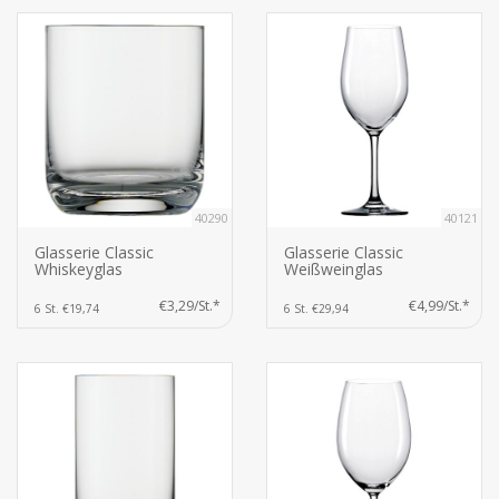
40290
40121
Glasserie Classic
Glasserie Classic
Whiskeyglas
Weißweinglas
€3,29/St.*
€4,99/St.*
6 St. €19,74
6 St. €29,94