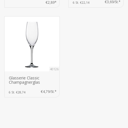
€3,69/St.*
€2,89*
6 St. €22,14
40126
Glasserie Classic
Champagnerglas
€4,79/St.*
6 St. €28,74