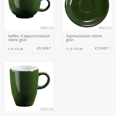
40003.O6
40002.U6
Kaffee-/Cappuccinotasse
Espressotasse untere
obere grün
grün
€5,58/St.*
€2,59/St.*
6 St. €33,48
12 St. €31,08
40002.O6