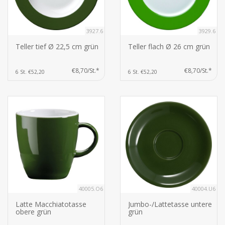
3927.6
3929.6
Teller tief Ø 22,5 cm grün
Teller flach Ø 26 cm grün
€8,70/St.*
€8,70/St.*
6 St. €52,20
6 St. €52,20
40005.O6
40004.U6
Latte Macchiatotasse
Jumbo-/Lattetasse untere
obere grün
grün