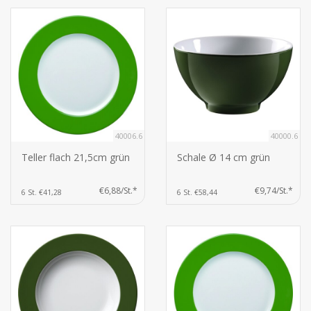
40006.6
40000.6
Teller flach 21,5cm grün
Schale Ø 14 cm grün
€6,88/St.*
€9,74/St.*
6 St. €41,28
6 St. €58,44