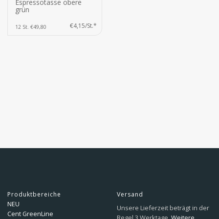
Espressotasse obere
grün
€4,15/St.*
12 St. €49,80
Produktbereiche
Versand
NEU
Unsere Lieferzeit beträgt in der
Cent GreenLine
Regel 3 Werktage.
Weitere