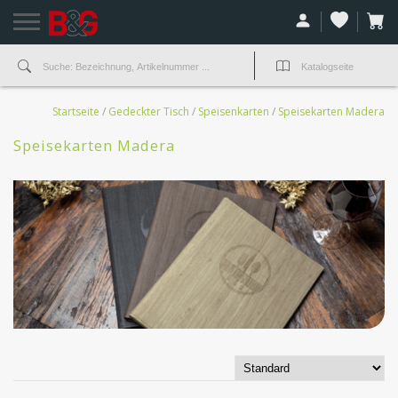
Startseite
/
Gedeckter Tisch
/
Speisenkarten
/
Speisekarten Madera
Speisekarten Madera