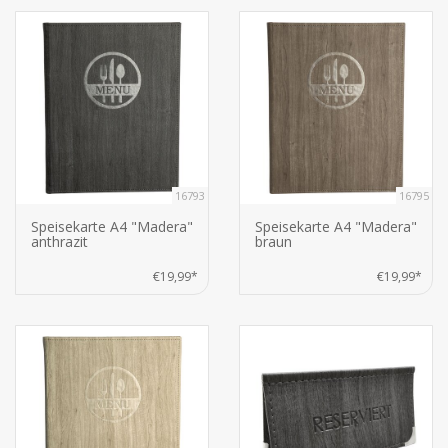
16793
16795
Speisekarte A4 "Madera"
Speisekarte A4 "Madera"
anthrazit
braun
€19,99*
€19,99*