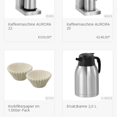
39385
40026
Kaffeemaschine AURORA
Kaffeemaschine AURORA
22
20
€339,00*
€249,00*
82193
K-40026
Korbfilterpapier im
Ersatzkanne 2,0 L
1.000er Pack