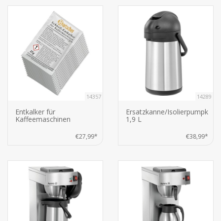
14357
14289
Entkalker für
Ersatzkanne/Isolierpumpkann
Kaffeemaschinen
1,9 L
€27,99*
€38,99*