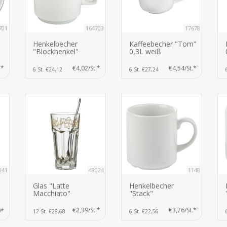
701
164703
17678
Henkelbecher
Kaffeebecher "Tom"
"Blockhenkel"
0,3L weiß
.*
€4,02/St.*
€4,54/St.*
6 St. €24,12
6 St. €27,24
041
48024
1148
Glas "Latte
Henkelbecher
Macchiato"
"Stack"
€2,39/St.*
€3,76/St.*
9*
12 St. €28,68
6 St. €22,56