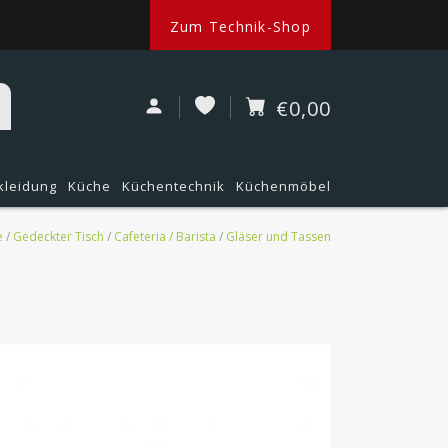
Zum Technik-Shop
€0,00
kleidung
Küche
Küchentechnik
Küchenmöbel
e
/
Gedeckter Tisch
/
Cafeteria / Barista
/
Gläser und Tassen