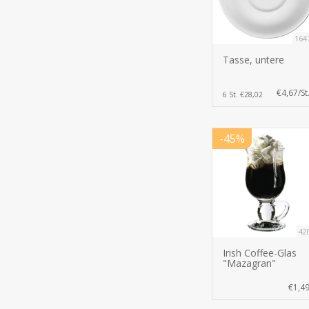
164
Tasse, untere
€4,67/St
6 St. €28,02
-45%
42
Irish Coffee-Glas
"Mazagran"
€1,4