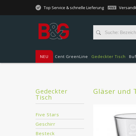
Top Service & schnelle Lieferung
Versandk
NEU
Cent GreenLine
Gedeckter Tisch
Buf
Gläser und 
Gedeckter
Tisch
Five Stars
Geschirr
Besteck