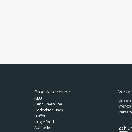
Produktbereiche
Versa
NEU
Unsere 
Cent GreenLine
Werkta
Gedeckter Tisch
Versan
Buffet
Fingerfood
Aufsteller
Zahlu