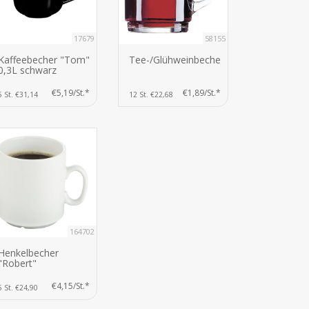
17679
58155
Kaffeebecher "Tom"
Tee-/Glühweinbecher
0,3L schwarz
€5,19/St.*
€1,89/St.*
6 St. €31,14
12 St. €22,68
164702
Henkelbecher
"Robert"
€4,15/St.*
6 St. €24,90