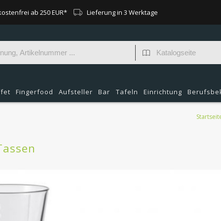
ostenfrei ab 250 EUR*
Lieferung in 3 Werktage
fet
Fingerfood
Aufsteller
Bar
Tafeln
Einrichtung
Berufsbe
Startseit
Tassen