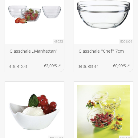
48023
5006.04
Glasschale „Manhattan"
Glasschale "Chef" 7cm
€2,09/St.*
€0,99/St.*
6 St. €10,45
36 St. €35,64