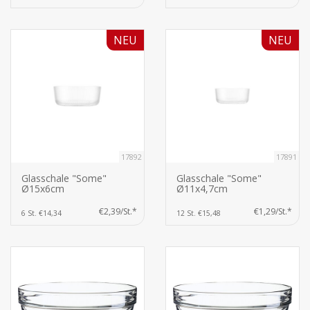
NEU
NEU
17892
17891
Glasschale "Some"
Glasschale "Some"
Ø15x6cm
Ø11x4,7cm
€2,39/St.*
€1,29/St.*
6 St. €14,34
12 St. €15,48