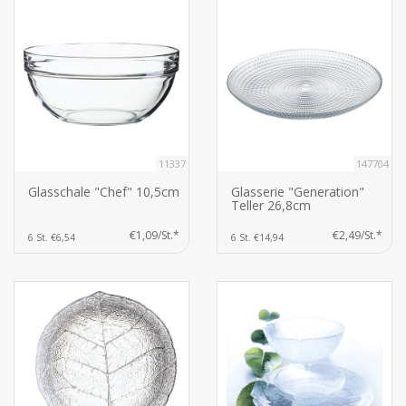
11337
147704
Glasschale "Chef" 10,5cm
Glasserie "Generation"
Teller 26,8cm
€1,09/St.*
€2,49/St.*
6 St. €6,54
6 St. €14,94