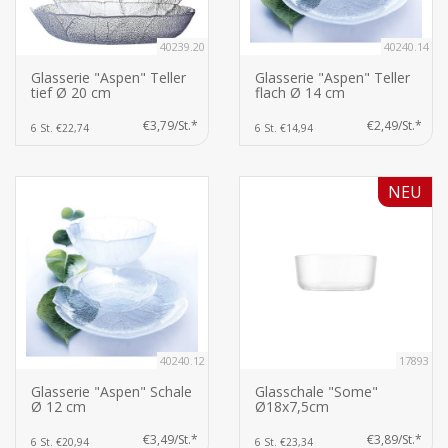
40239.20
40240.14
Glasserie "Aspen" Teller
Glasserie "Aspen" Teller
tief Ø 20 cm
flach Ø 14 cm
€3,79/St.*
€2,49/St.*
6 St. €22,74
6 St. €14,94
NEU
40240.12
17893
Glasserie "Aspen" Schale
Glasschale "Some"
Ø 12 cm
Ø18x7,5cm
€3,49/St.*
€3,89/St.*
6 St. €20,94
6 St. €23,34