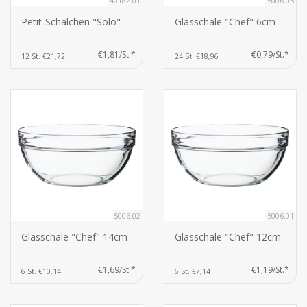
40182.01
5006.05
Petit-Schälchen "Solo"
Glasschale "Chef" 6cm
€1,81/St.*
€0,79/St.*
12 St. €21,72
24 St. €18,96
5006.02
5006.01
Glasschale "Chef" 14cm
Glasschale "Chef" 12cm
€1,69/St.*
€1,19/St.*
6 St. €10,14
6 St. €7,14