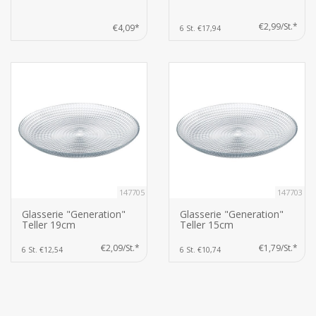
€2,99/St.*
€4,09*
6 St. €17,94
147705
147703
Glasserie "Generation"
Glasserie "Generation"
Teller 19cm
Teller 15cm
€2,09/St.*
€1,79/St.*
6 St. €12,54
6 St. €10,74