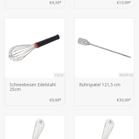
€9,39*
€10,99*
15232
39679.03
Schneebesen Edelstahl
Rührspatel 121,5 cm
25cm
€9,99*
€30,99*