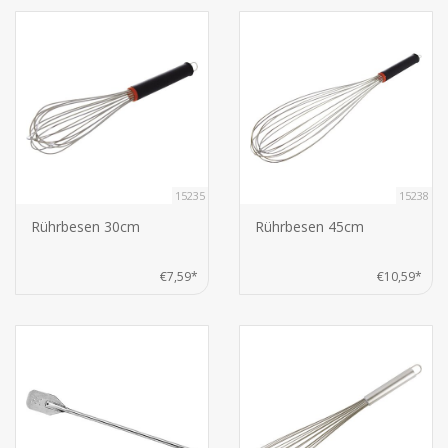
15235
15238
Rührbesen 30cm
Rührbesen 45cm
€7,59*
€10,59*