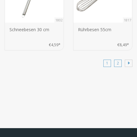
1802
1817
Schneebesen 30 cm
Rührbesen 55cm
€4,59*
€8,49*
1
2