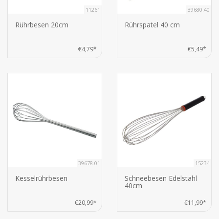
11261
39680.40
Rührbesen 20cm
Rührspatel 40 cm
€4,79*
€5,49*
39678.01
15234
Kesselrührbesen
Schneebesen Edelstahl
40cm
€20,99*
€11,99*