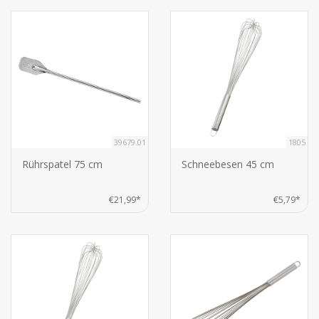
39679.01
1805
Rührspatel 75 cm
Schneebesen 45 cm
€21,99*
€5,79*