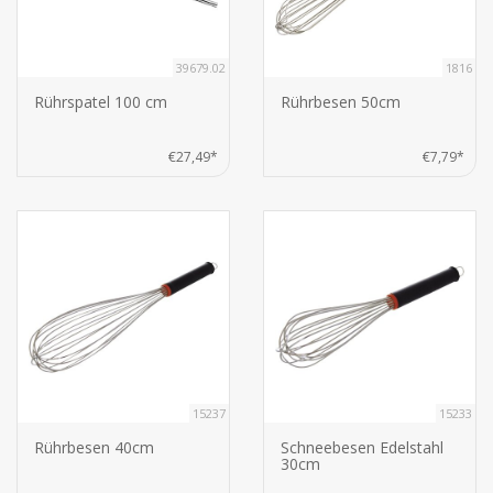
39679.02
1816
Rührspatel 100 cm
Rührbesen 50cm
€27,49*
€7,79*
15237
15233
Rührbesen 40cm
Schneebesen Edelstahl
30cm