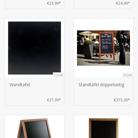
€23,99*
€24,99*
13648
39288
Wandtafel
Standtafel doppelseitig
€27,99*
€215,00*