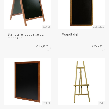
39312
2659.12B
Standtafel doppelseitig,
Wandtafel
mahagoni
€129,00*
€85,99*
39303
2648