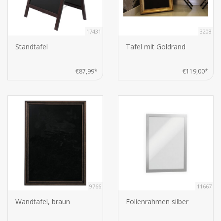
17431
3208
Standtafel
Tafel mit Goldrand
€87,99*
€119,00*
9766
11667
Wandtafel, braun
Folienrahmen silber