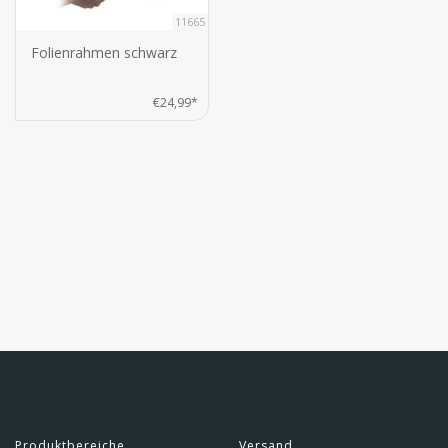
11665
Folienrahmen schwarz
€24,99*
Produktbereiche
Versand