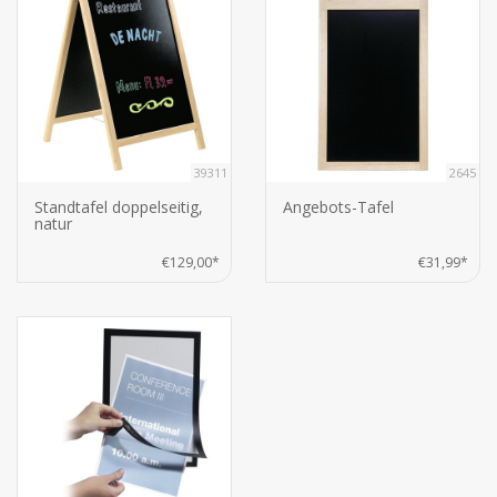
39311
2645
Standtafel doppelseitig,
Angebots-Tafel
natur
€129,00*
€31,99*