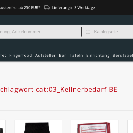
ostenfrei ab 250 EUR*
Lieferung in 3 Werktage
fet
Fingerfood
Aufsteller
Bar
Tafeln
Einrichtung
Berufsbe
Schlagwort cat:03_Kellnerbedarf BE