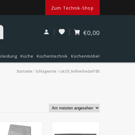
Zum Technik-Shop
€0,00
kleidung
Küche
Küchentechnik
Küchenmöbel
Startseite
/
Schlagworte
/
cat:03_Kellnerbedarf BE