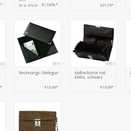
.*
€1,59/St.*
€37,79*
50 St. €79,50
652
0870
0859.K
Rechnungs-/Belegungsmappe
Kellnerbörse mit
Kette, schwarz
9*
€19,49*
€19,99*