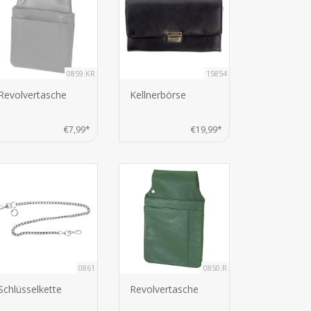
0859.KR
15854
Revolvertasche
Kellnerbörse
€7,99*
€19,99*
0861
0850.R
Schlüsselkette
Revolvertasche