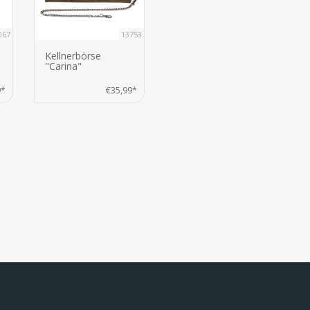
067
13753
Kellnerbörse
"Carina"
9*
€35,99*