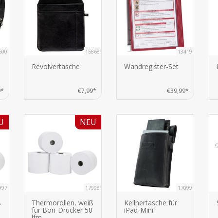
600
15868
13419
Revolvertasche
Wandregister-Set
9*
€7,99*
€39,99*
U
NEU
997
17998
17099
ß
Thermorollen, weiß
Kellnertasche für
für Bon-Drucker 50
iPad-Mini
lfm