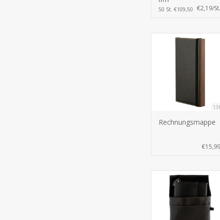
€2,19/St
50 St. €109,50
13
Rechnungsmappe
€15,9