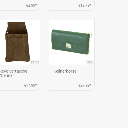
€2,99*
€12,79*
13752
0850
Revolvertasche
Kellnerbörse
"Carina"
€14,99*
€27,99*