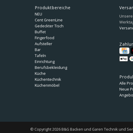
Produktbereiche
Versa
NEU
Unsere 
Cent GreenLine
Werkta
Gedeckter Tisch
Versan
Buffet
Fingerfood
Aufsteller
Zahlu
Bar
Tafeln
Einrichtung
Berufsbekleidung
Küche
Produ
Küchentechnik
Alle Pr
Küchenmöbel
Neue P
Angebo
© Copyright 2026 B&G Backen und Garen Technik und Se