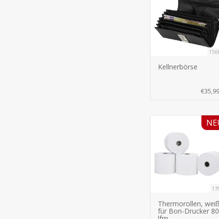
156
Kellnerbörse
€35,9
NE
17
Thermorollen, wei
für Bon-Drucker 80
lfm