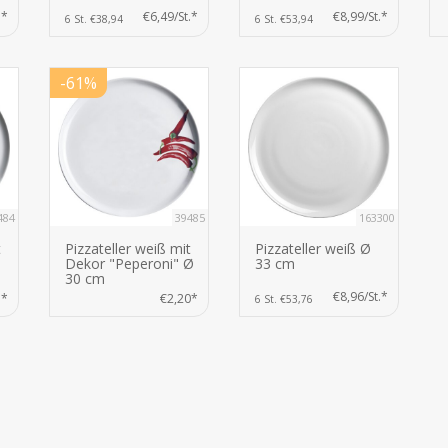
.*
€6,49/St.*
€8,99/St.*
6 St. €38,94
6 St. €53,94
-61%
484
39485
163300
t
Pizzateller weiß mit
Pizzateller weiß Ø
Dekor "Peperoni" Ø
33 cm
30 cm
€8,96/St.*
5*
€2,20*
6 St. €53,76