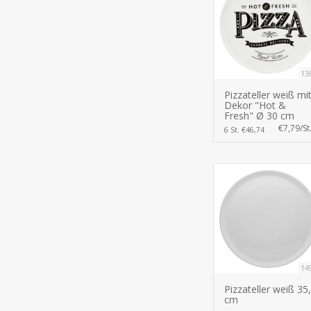
13
Pizzateller weiß mi
Dekor "Hot &
Fresh" Ø 30 cm
€7,79/St
6 St. €46,74
14
Pizzateller weiß 35
cm