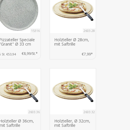
15316
2603.28
Pizzateller Speciale
Holzteller Ø 28cm,
"Granit" Ø 33 cm
mit Saftrille
€8,99/St.*
€7,99*
6 St. €53,94
2603.36
2603.32
Holzteller Ø 36cm,
Holzteller, Ø 32cm,
mit Saftrille
mit Saftrille