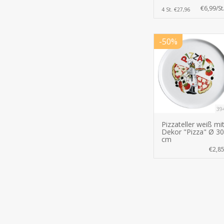
€6,99/St
4 St. €27,96
-50%
39
Pizzateller weiß mi
Dekor "Pizza" Ø 30
cm
€2,8