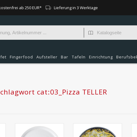
ostenfrei ab 250 EUR*
Lieferung in 3 Werktage
fet
Fingerfood
Aufsteller
Bar
Tafeln
Einrichtung
Berufsbe
Schlagwort cat:03_Pizza TELLER