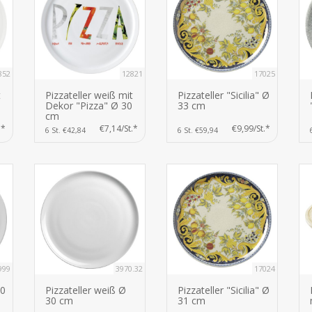
852
12821
17025
t
Pizzateller weiß mit
Pizzateller "Sicilia" Ø
Dekor "Pizza" Ø 30
33 cm
cm
.*
€7,14/St.*
€9,99/St.*
6 St. €42,84
6 St. €59,94
999
3970.32
17024
,0
Pizzateller weiß Ø
Pizzateller "Sicilia" Ø
30 cm
31 cm