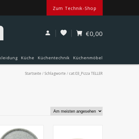
Zum Technik-Shop
€0,00
kleidung
Küche
Küchentechnik
Küchenmöbel
Startseite
/
Schlagworte
/
cat:03_Pizza TELLER