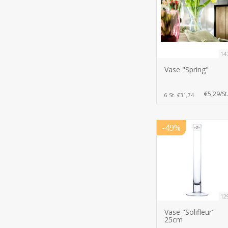
14
Vase "Spring"
€5,29/St
6 St. €31,74
-49%
12
Vase "Solifleur"
25cm