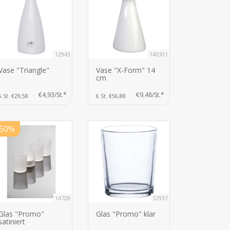
12943
140301
Vase "Triangle"
Vase "X-Form" 14
cm
€4,93/St.*
€9,48/St.*
6 St. €29,58
6 St. €56,88
-50%
14728
12937
Glas "Promo"
Glas "Promo" klar
satiniert