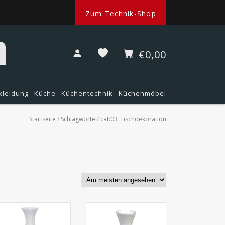
Zum Technik-Shop
€0,00
kleidung
Küche
Küchentechnik
Küchenmöbel
Startseite
/
Schlagworte
/
cat:03_Tischdekoration