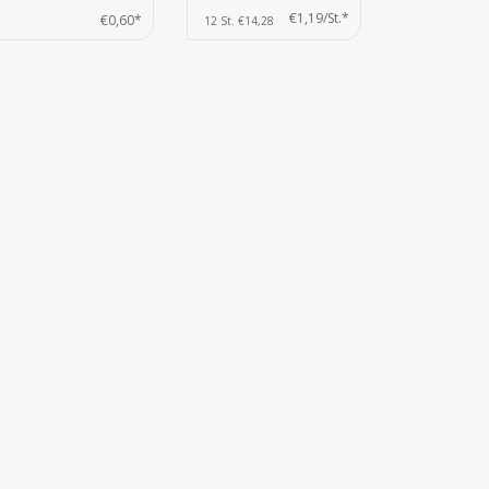
€1,19/St.*
€0,60*
12 St. €14,28