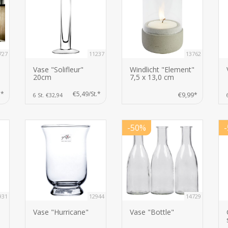
727
11237
13762
Vase "Solifleur"
Windlicht "Element"
20cm
7,5 x 13,0 cm
.*
€5,49/St.*
€9,99*
6 St. €32,94
-50%
931
12944
14729
Vase "Hurricane"
Vase "Bottle"