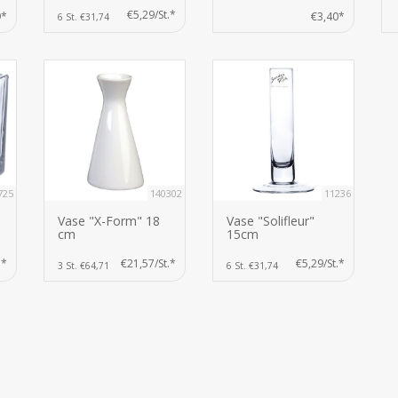
€5,29/St.*
9*
€3,40*
6 St. €31,74
725
140302
11236
Vase "X-Form" 18
Vase "Solifleur"
cm
15cm
.*
€21,57/St.*
€5,29/St.*
3 St. €64,71
6 St. €31,74