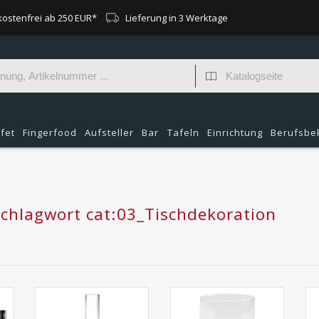
ostenfrei ab 250 EUR*
Lieferung in 3 Werktage
fet
Fingerfood
Aufsteller
Bar
Tafeln
Einrichtung
Berufsbe
 Schlagwort cat:03_Tischdekoration