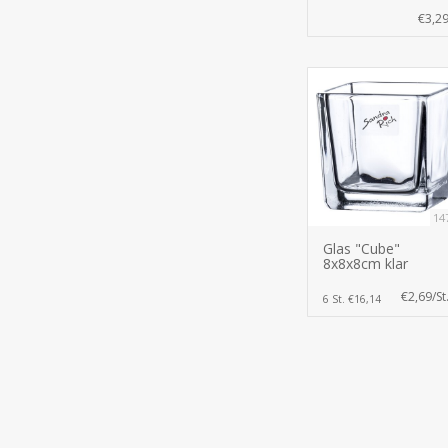
€3,2
14
Glas "Cube"
8x8x8cm klar
€2,69/St
6 St. €16,14