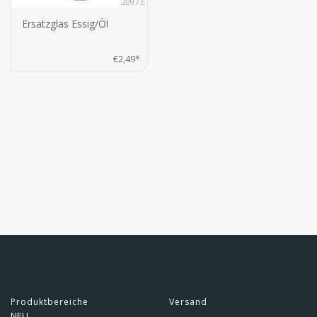
2097.E
Ersatzglas Essig/Öl
€2,49*
Produktbereiche
Versand
NEU