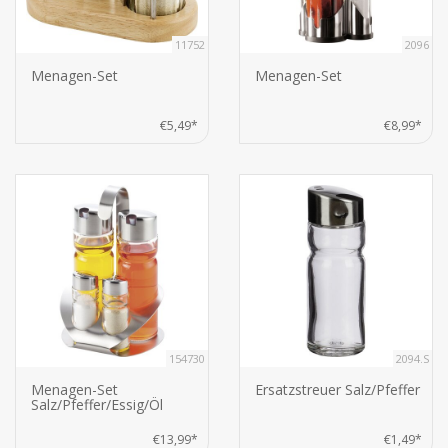
11752
2096
Menagen-Set
Menagen-Set
€5,49*
€8,99*
154730
2094.S
Menagen-Set
Ersatzstreuer Salz/Pfeffer
Salz/Pfeffer/Essig/Öl
€13,99*
€1,49*