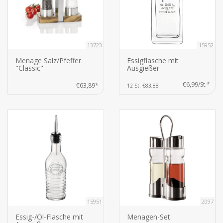
13723
15952
Menage Salz/Pfeffer
Essigflasche mit
"Classic"
Ausgießer
€6,99/St.*
€63,89*
12 St. €83,88
15951
2097
Essig-/Öl-Flasche mit
Menagen-Set