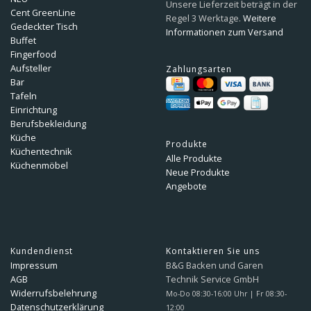
Unsere Lieferzeit beträgt in der
Cent GreenLine
Regel 3 Werktage.
Weitere
Gedeckter Tisch
Informationen zum Versand
Buffet
Fingerfood
Aufsteller
Zahlungsarten
Bar
Tafeln
Einrichtung
Berufsbekleidung
Küche
Produkte
Küchentechnik
Alle Produkte
Küchenmöbel
Neue Produkte
Angebote
Kundendienst
Kontaktieren Sie uns
Impressum
B&G Backen und Garen
AGB
Technik Service GmbH
Widerrufsbelehrung
Mo-Do 08:30-16:00 Uhr | Fr 08:30-
Datenschutzerklärung
12:00