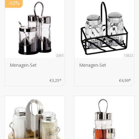
-50%
2083
15822
Menagen-Set
Menagen-Set
€3,25*
€4,99*