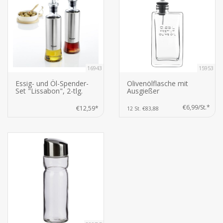
16943
15953
Essig- und Öl-Spender-
Olivenölflasche mit
Set "Lissabon", 2-tlg.
Ausgießer
€6,99/St.*
€12,59*
12 St. €83,88