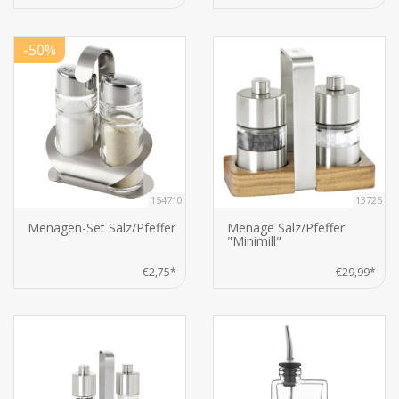
-50%
154710
13725
Menagen-Set Salz/Pfeffer
Menage Salz/Pfeffer
"Minimill"
€2,75*
€29,99*