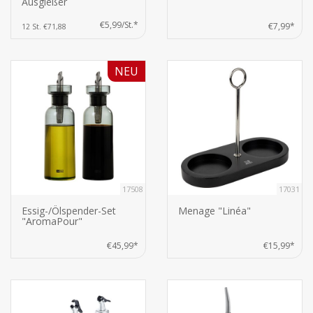
Ausgießer
€5,99/St.*
€7,99*
12 St. €71,88
NEU
17508
17031
Essig-/Ölspender-Set
Menage "Linéa"
"AromaPour"
€45,99*
€15,99*