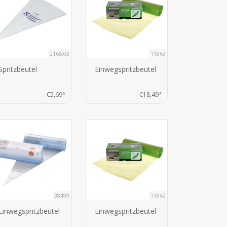
2165.03
11863
Spritzbeutel
Einwegspritzbeutel
€5,69*
€18,49*
38499
11862
Einwegspritzbeutel
Einwegspritzbeutel