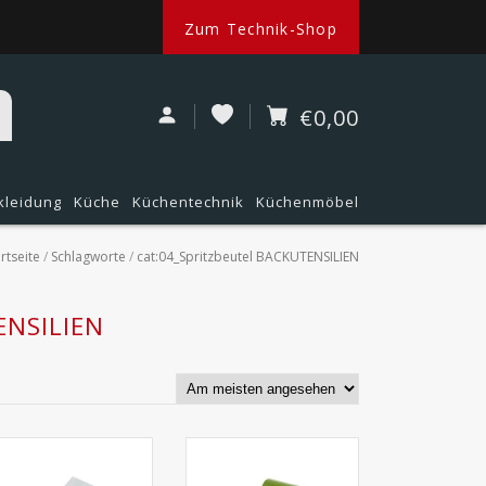
Zum Technik-Shop
€0,00
kleidung
Küche
Küchentechnik
Küchenmöbel
rtseite
/
Schlagworte
/
cat:04_Spritzbeutel BACKUTENSILIEN
ENSILIEN