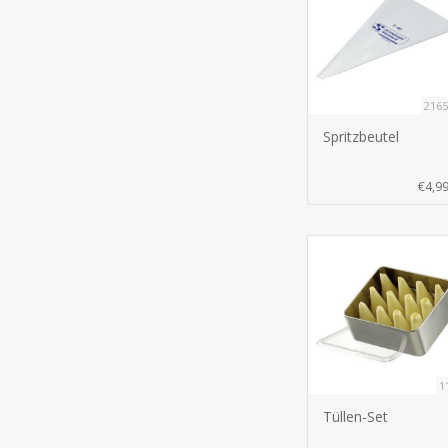
2165
Spritzbeutel
€4,9
1
Tüllen-Set