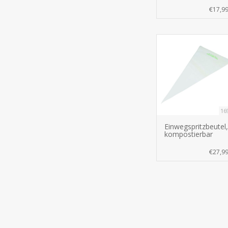
€17,9
16
Einwegspritzbeutel,
kompostierbar
€27,9