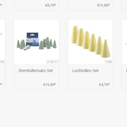
9*
€8,79*
€15,89*
978
2169.11
1168
Sterntüllensatz-Set
Lochtüllen-Set
9*
€15,89*
€4,79*