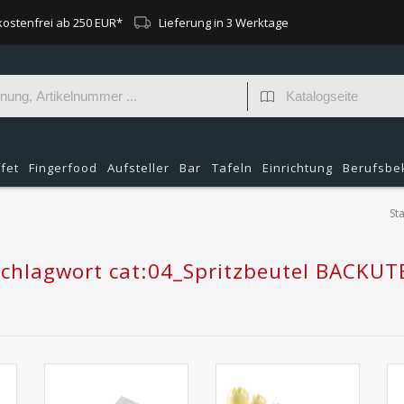
ostenfrei ab 250 EUR*
Lieferung in 3 Werktage
fet
Fingerfood
Aufsteller
Bar
Tafeln
Einrichtung
Berufsbe
Sta
 Schlagwort cat:04_Spritzbeutel BACKUT