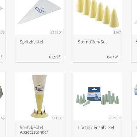
.02
2165.01
1167
Spritzbeutel
Sterntüllen-Set
9*
€3,99*
€4,79*
166
121100
2169.12
Spritzbeutel-
Lochtüllensatz-Set
Absetzständer