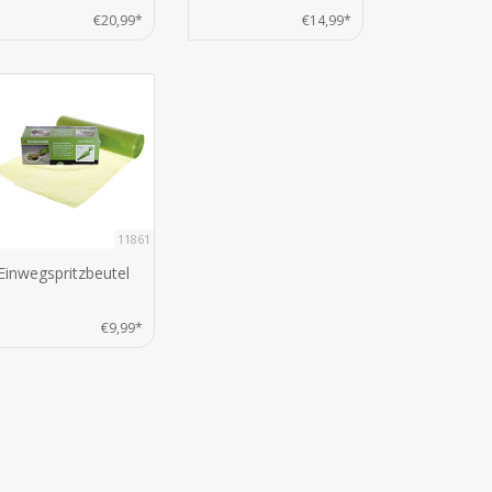
€20,99*
€14,99*
11861
Einwegspritzbeutel
€9,99*