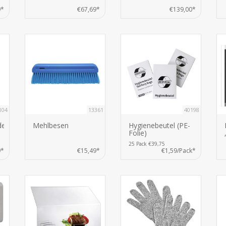
9*
€67,69*
€139,00*
104
13361
40198
der
Mehlbesen
Hygienebeutel (PE-
Folie)
25 Pack €39,75
9*
€15,49*
€1,59/Pack*