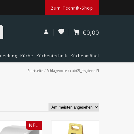
Zum Technik-Shop
€0,00
kleidung
Küche
Küchentechnik
Küchenmöbel
Startseite
/
Schlagworte
/
cat:05_Hygiene EI
NEU