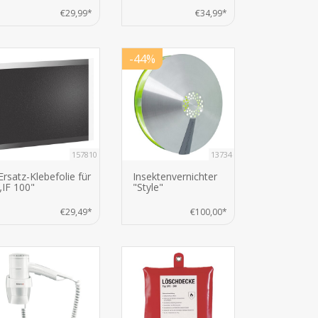
€29,99*
€34,99*
-44%
157810
13734
Ersatz-Klebefolie für
Insektenvernichter
„IF 100"
"Style"
€29,49*
€100,00*