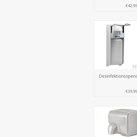
€42,9
15
Desinfektionsspen
€39,9