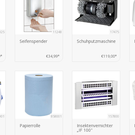
325
11248
17475
Seifenspender
Schuhputzmaschine
0*
€34,99*
€119,00*
001
858001
157800
Papierrolle
Insektenvernichter
„IF 100"