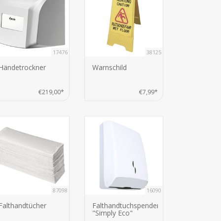
17476
38125
Händetrockner
Warnschild
€219,00*
€7,99*
87098
16090
Falthandtücher
Falthandtuchspender
"Simply Eco"