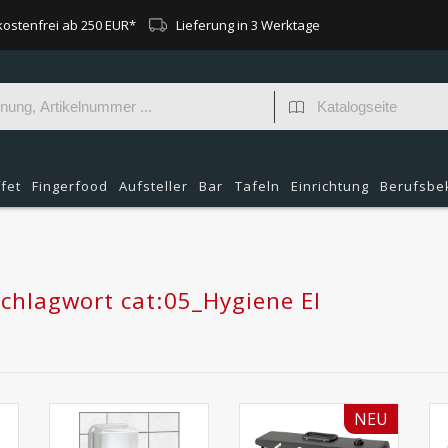
ostenfrei ab 250 EUR*
Lieferung in 3 Werktage
fet
Fingerfood
Aufsteller
Bar
Tafeln
Einrichtung
Berufsbe
Schlagwort cat:05_Hygiene EI
NEU