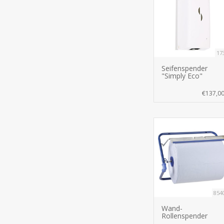
17
Seifenspender
"Simply Eco"
€137,0
854
Wand-
Rollenspender