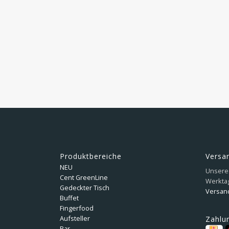
Produktbereiche
Versa
NEU
Unsere 
Cent GreenLine
Werkta
Gedeckter Tisch
Versan
Buffet
Fingerfood
Aufsteller
Zahlu
Bar