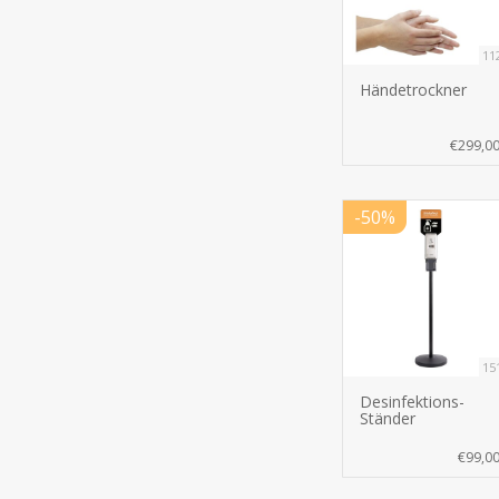
11
Händetrockner
€299,0
-50%
15
Desinfektions-
Ständer
€99,0