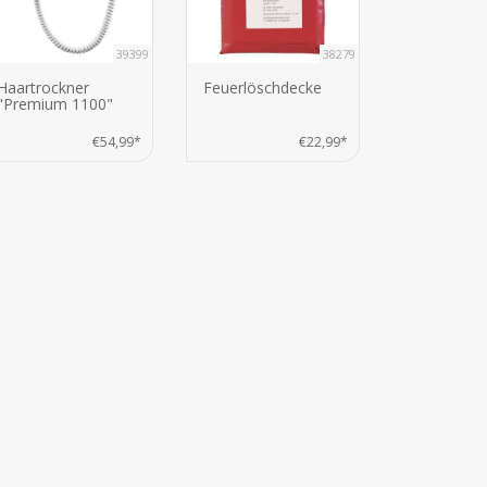
39399
38279
Haartrockner
Feuerlöschdecke
"Premium 1100"
€54,99*
€22,99*