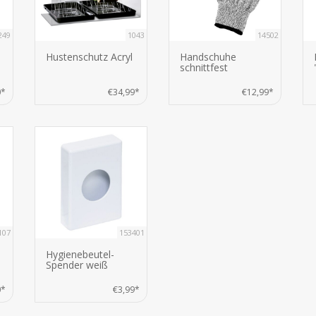
249
1043
14502
Hustenschutz Acryl
Handschuhe
schnittfest
0*
€34,99*
€12,99*
107
153401
Hygienebeutel-
Spender weiß
0*
€3,99*