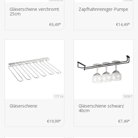
Gläserschiene verchromt
Zapfhahnreiniger-Pumpe
25cm
€6,49*
€14,49*
17116
16597
Gläserschiene
Gläserschiene schwarz
40cm
€19,99*
€7,49*