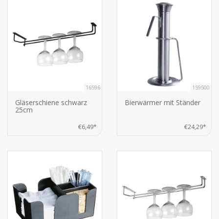
16596
159500
Gläserschiene schwarz
Bierwärmer mit Ständer
25cm
€6,49*
€24,29*