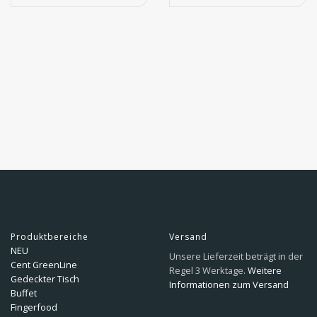
Produktbereiche
Versand
NEU
Unsere Lieferzeit beträgt in der
Cent GreenLine
Regel 3 Werktage.
Weitere
Gedeckter Tisch
Informationen zum Versand
Buffet
Fingerfood