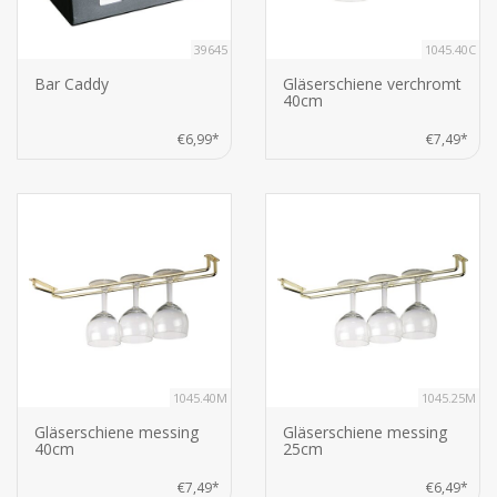
39645
1045.40C
Bar Caddy
Gläserschiene verchromt
40cm
€6,99*
€7,49*
1045.40M
1045.25M
Gläserschiene messing
Gläserschiene messing
40cm
25cm
€7,49*
€6,49*