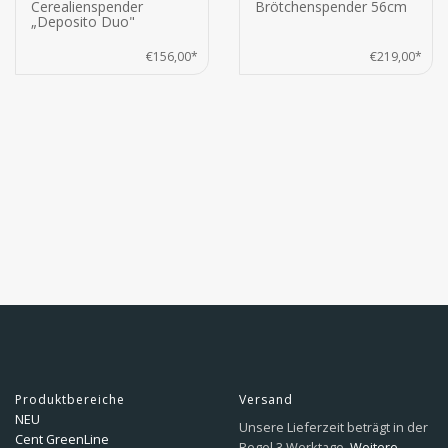
Cerealienspender
Brötchenspender 56cm
„Deposito Duo"
€156,00*
€219,00*
Produktbereiche
Versand
NEU
Unsere Lieferzeit beträgt in der
Cent GreenLine
Regel 3 Werktage.
Weitere