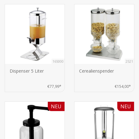
165000
2521
Dispenser 5 Liter
Cerealienspender
€77,99*
€154,00*
NEU
NEU