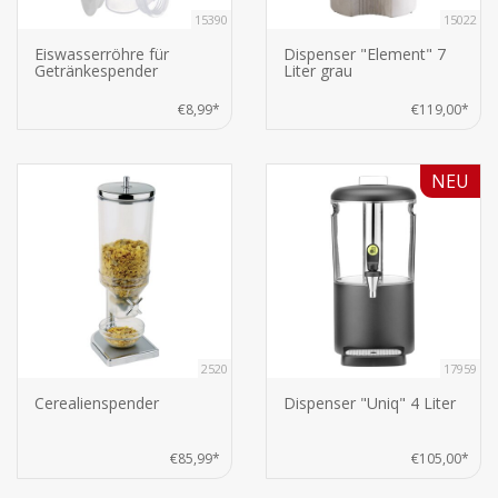
15390
15022
Eiswasserröhre für
Dispenser "Element" 7
Getränkespender
Liter grau
€8,99*
€119,00*
NEU
2520
17959
Cerealienspender
Dispenser "Uniq" 4 Liter
€85,99*
€105,00*