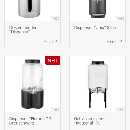
17522
17960
Dosierspender
Dispenser "Uniq" 8 Liter
"Dispensa"
€22,79*
€115,00*
NEU
17487
16640
Dispenser "Element" 7
Getränkedispenser
Liter schwarz
"Industrial" 7L