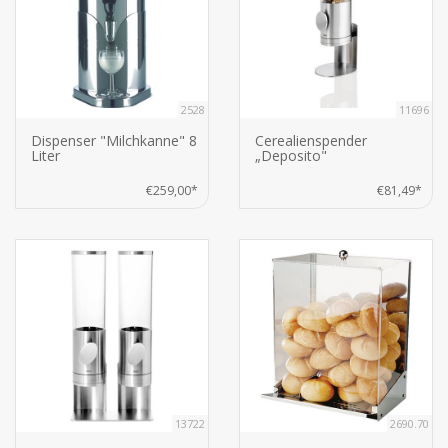
2528
11696
Dispenser "Milchkanne" 8
Cerealienspender
Liter
„Deposito"
€259,00*
€81,49*
13722
2690.70