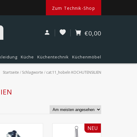
Zum Technik-Shop
€0,00
kleidung
Küche
Küchentechnik
Küchenmöbel
Startseite
/
Schlagworte
/
cat:11_hobeln KOCHUTENSILIEN
LIEN
NEU