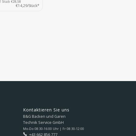
2 Stück €28,58
€14,29/Stück*
Kontaktieren Sie uns
B&G Backen und Garen
Technik Service GmbH
Mo-Do 08:30-16:00 Uhr | Fr 08:30-12:00
+43 662 856 777