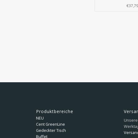
€37,7
Produktbereiche
Versa
NEU
Unsere 
Cent GreenLine
Werkta
Gedeckter Tisch
Versan
Buffet