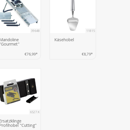
39648
11815
Mandoline
Käsehobel
"Gourmet"
€76,99*
€8,79*
6527.K
Ersatzklinge
Profihobel "Cutting"