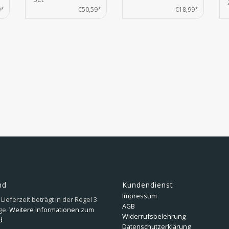
9*
€50,59*
€18,99*
nd
Kundendienst
Impressum
Lieferzeit beträgt in der Regel 3
AGB
ge.
Weitere Informationen zum
Widerrufsbelehrung
d
Datenschutzerklärung