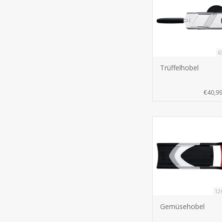
6
Trüffelhobel
€40,9
12
Gemüsehobel