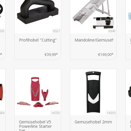
320
6527
6340
Profihobel "Cutting"
Mandoline/Gemüsehobel
9*
€39,99*
€169,00*
684
14720
14535
Gemüsehobel V5
Gemüsehobel 2mm
Powerline Starter
Set