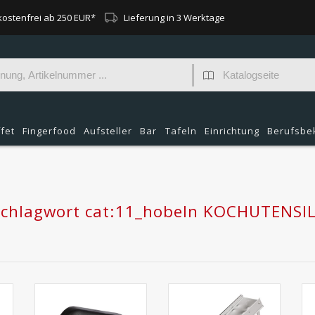
ostenfrei ab 250 EUR*
Lieferung in 3 Werktage
fet
Fingerfood
Aufsteller
Bar
Tafeln
Einrichtung
Berufsbe
 Schlagwort cat:11_hobeln KOCHUTENSI