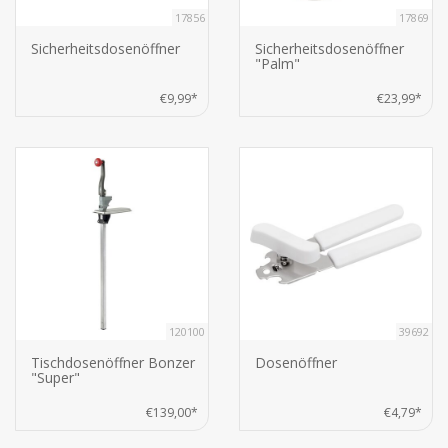
17856
17869
Sicherheitsdosenöffner
Sicherheitsdosenöffner
"Palm"
€9,99*
€23,99*
120100
39692
Tischdosenöffner Bonzer
Dosenöffner
"Super"
€139,00*
€4,79*