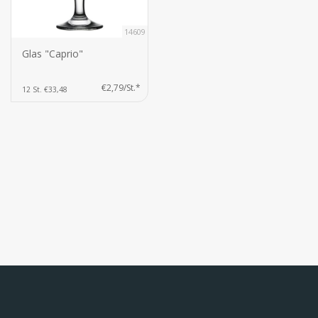
14609
Glas "Caprio"
€2,79/St.*
12 St. €33,48