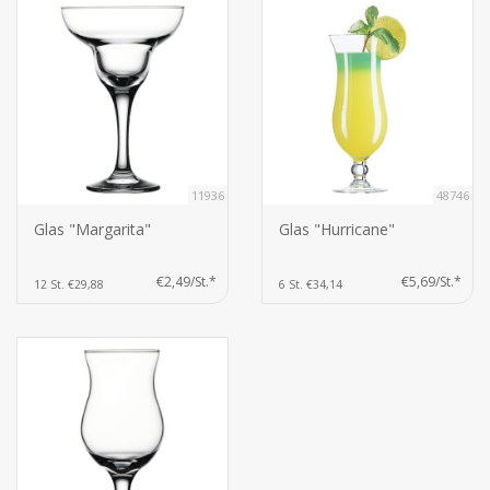
11936
48746
Glas "Margarita"
Glas "Hurricane"
€2,49/St.*
€5,69/St.*
12 St. €29,88
6 St. €34,14