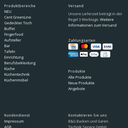
Produktbereiche
Versand
NEU
Unsere Lieferzeit beträgt in der
Cent GreenLine
Regel 3 Werktage.
Weitere
Gedeckter Tisch
Informationen zum Versand
Buffet
Fingerfood
Aufsteller
Zahlungsarten
Bar
Tafeln
Einrichtung
Berufsbekleidung
Küche
Produkte
Küchentechnik
Alle Produkte
Küchenmöbel
Neue Produkte
Angebote
Kundendienst
Kontaktieren Sie uns
Impressum
B&G Backen und Garen
AGB
Technik Service GmbH