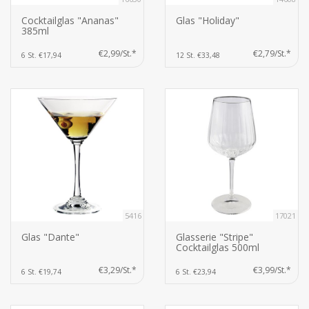
Cocktailglas "Ananas"
Glas "Holiday"
385ml
€2,99/St.*
€2,79/St.*
6 St. €17,94
12 St. €33,48
5416
17021
Glas "Dante"
Glasserie "Stripe"
Cocktailglas 500ml
€3,29/St.*
€3,99/St.*
6 St. €19,74
6 St. €23,94