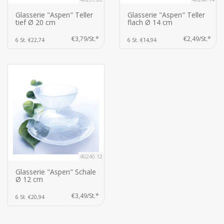
Glasserie "Aspen" Teller
Glasserie "Aspen" Teller
tief Ø 20 cm
flach Ø 14 cm
€3,79/St.*
€2,49/St.*
6 St. €22,74
6 St. €14,94
40240.12
Glasserie "Aspen" Schale
Ø 12 cm
€3,49/St.*
6 St. €20,94