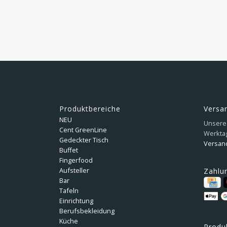
Produktbereiche
Versa
NEU
Unsere 
Cent GreenLine
Werkta
Gedeckter Tisch
Versan
Buffet
Fingerfood
Aufsteller
Zahlu
Bar
Tafeln
Einrichtung
Berufsbekleidung
Küche
Produ