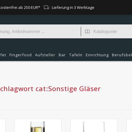
ostenfrei ab 250 EUR*
Lieferung in 3 Werktage
fet
Fingerfood
Aufsteller
Bar
Tafeln
Einrichtung
Berufsbe
Schlagwort cat:Sonstige Gläser