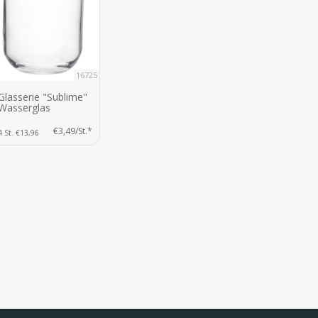
16725
Glasserie "Sublime"
Wasserglas
€3,49/St.*
4 St. €13,96