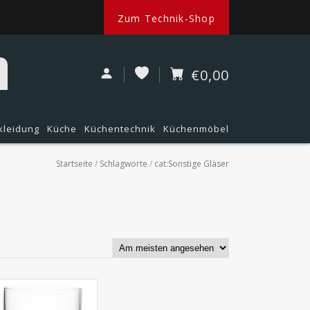
Zum Technik-Shop
€0,00
kleidung
Küche
Küchentechnik
Küchenmöbel
Startseite
/
Schlagworte
/
cat:Sonstige Gläser