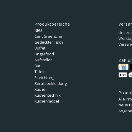
Produktbereiche
Versa
NEU
Unsere 
Cent GreenLine
Werkta
Gedeckter Tisch
Versan
Buffet
Fingerfood
Aufsteller
Zahlu
Bar
Tafeln
Einrichtung
Berufsbekleidung
Küche
Produ
Küchentechnik
Alle Pr
Küchenmöbel
Neue P
Angebo