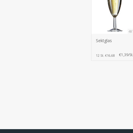
48
Sektglas
€1,39/St
12 St. €16,68