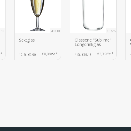
110
48110
16726
Sektglas
Glasserie "Sublime"
Longdrinkglas
.*
€0,99/St.*
€3,79/St.*
12 St. €9,90
4 St. €15,16