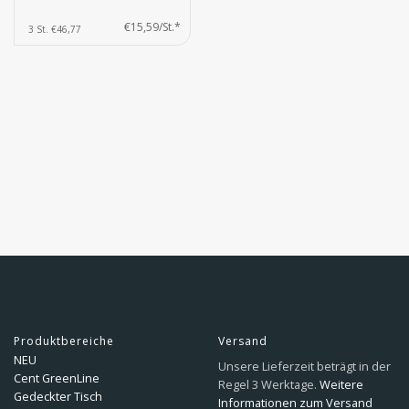
€15,59/St.*
3 St. €46,77
Produktbereiche
Versand
NEU
Unsere Lieferzeit beträgt in der
Cent GreenLine
Regel 3 Werktage.
Weitere
Gedeckter Tisch
Informationen zum Versand