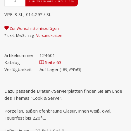
ZUM WARENKORB HINZUFÜGEN
VPE: 3 St.,
€14,29
*
/ St.
Zur Wunschliste hinzufügen
* exkl. MwSt. zzgl.
Versandkosten
Artikelnummer
124601
Katalog
Seite 63
Verfügbarkeit
Auf Lager
(189, VPE:63)
Dazu passende Braten-/Servierplatten finden Sie am Ende
des Themas "Cook & Serve".
Porzellan, außen ofenbraune Glasur, innen weiß, oval.
Feuerfest bis 220°C.
LxBxH in cm
22,5x14,0x4,0