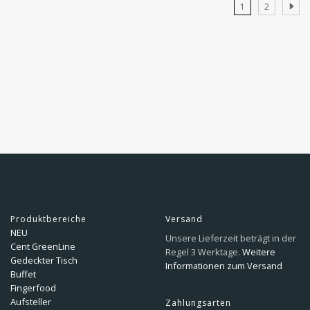
1
2
Produktbereiche
Versand
NEU
Unsere Lieferzeit beträgt in der
Cent GreenLine
Regel 3 Werktage.
Weitere
Gedeckter Tisch
Informationen zum Versand
Buffet
Fingerfood
Aufsteller
Zahlungsarten