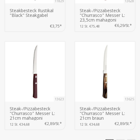
11829
13628
Steakbesteck Rustikal
Steak-/Pizzabesteck
"Black" Steakgabel
"Churrasco" Messer L:
23,5cm mahagoni
€6,29/St.*
€3,75*
12 St. €75,48
13623
13625
Steak-/Pizzabesteck
Steak-/Pizzabesteck
"Churrasco" Messer L:
"Churrasco" Messer L:
21cm mahagoni
21cm braun
€2,89/St.*
€2,89/St.*
12 St. €34,68
12 St. €34,68