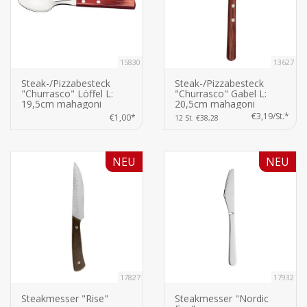
15830
13627
Steak-/Pizzabesteck
Steak-/Pizzabesteck
"Churrasco" Löffel L:
"Churrasco" Gabel L:
19,5cm mahagoni
20,5cm mahagoni
€3,19/St.*
€1,00*
12 St. €38,28
NEU
NEU
17827
17932
Steakmesser "Rise"
Steakmesser "Nordic