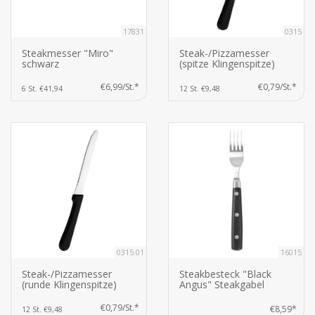
17831
0315
Steakmesser "Miro"
Steak-/Pizzamesser
schwarz
(spitze Klingenspitze)
€6,99/St.*
€0,79/St.*
6 St. €41,94
12 St. €9,48
0315.01
16015
Steak-/Pizzamesser
Steakbesteck "Black
(runde Klingenspitze)
Angus" Steakgabel
€0,79/St.*
€8,59*
12 St. €9,48