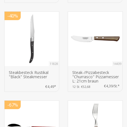
-40%
11828
14439
Steakbesteck Rustikal
Steak-/Pizzabesteck
"Black" Steakmesser
"Churrasco" Pizzamesser
L: 21cm braun
€4,39/St.*
€4,49*
12 St. €52,68
-67%