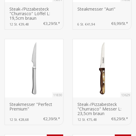
Steak-/Pizzabesteck
Steakmesser "Auri"
"Churrasco" Löffel L:
19,5cm braun
€3,29/St.*
€6,99/St.*
12 St. €39,48
6 St. €41,94
11830
13629
Steakmesser "Perfect
Steak-/Pizzabesteck
Premium"
"Churrasco" Messer L:
23,5cm braun
€2,39/St.*
€6,29/St.*
12 St. €28,68
12 St. €75,48