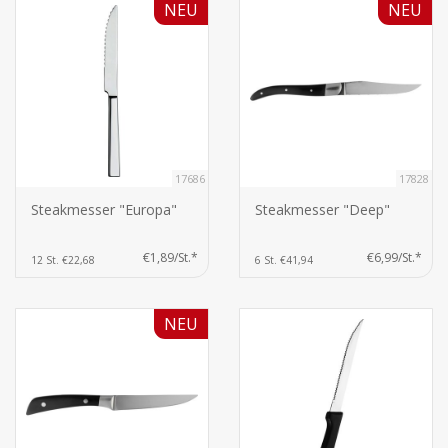
NEU
NEU
17686
17828
Steakmesser "Europa"
Steakmesser "Deep"
€1,89/St.*
€6,99/St.*
12 St. €22,68
6 St. €41,94
NEU