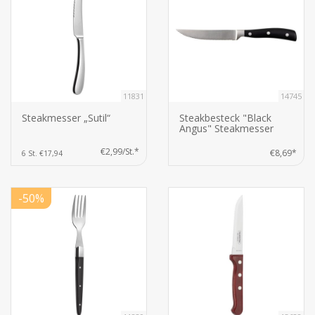
11831
14745
Steakmesser „Sutil“
Steakbesteck "Black
Angus" Steakmesser
€2,99/St.*
€8,69*
6 St. €17,94
-50%