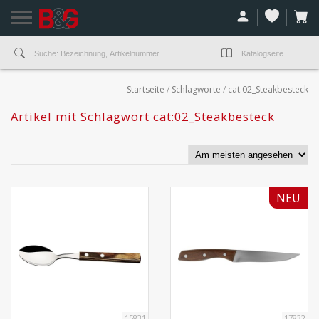
Startseite
/
Schlagworte
/
cat:02_Steakbesteck
Artikel mit Schlagwort cat:02_Steakbesteck
NEU
15831
17832