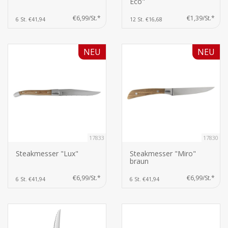
Eco"
€6,99/St.*
€1,39/St.*
6 St. €41,94
12 St. €16,68
NEU
NEU
17833
17830
Steakmesser "Lux"
Steakmesser "Miro"
braun
€6,99/St.*
€6,99/St.*
6 St. €41,94
6 St. €41,94