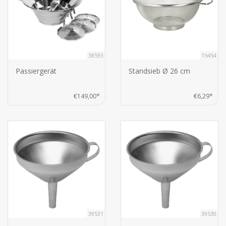
38593
15454
Passiergerät
Standsieb Ø 26 cm
€149,00*
€6,29*
39531
39530