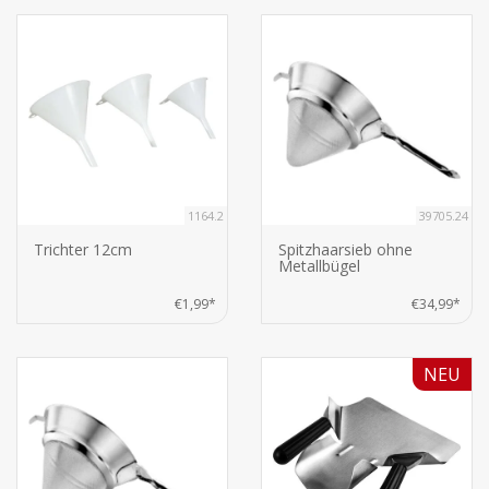
1164.2
39705.24
Trichter 12cm
Spitzhaarsieb ohne
Metallbügel
€1,99*
€34,99*
NEU