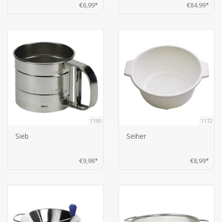
€6,99*
€84,99*
1190
1172
Sieb
Seiher
€9,98*
€8,99*