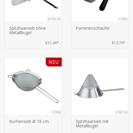
39705.20
17480
Spitzhaarsieb ohne
Pommesschaufel
Metallbügel
€31,49*
€13,79*
NEU
17498
2183.24
Küchensieb Ø 18 cm
Spitzhaarsieb mit
Metallbügel