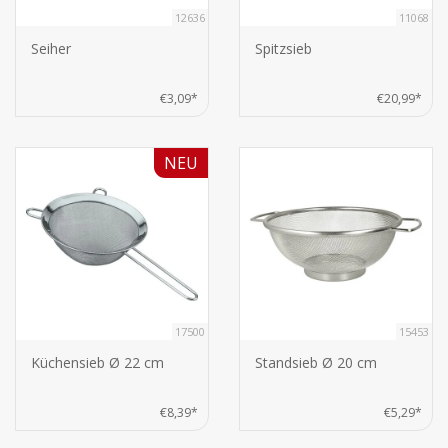
12636
11068
Seiher
Spitzsieb
€3,09*
€20,99*
NEU
17500
15453
Küchensieb Ø 22 cm
Standsieb Ø 20 cm
€8,39*
€5,29*