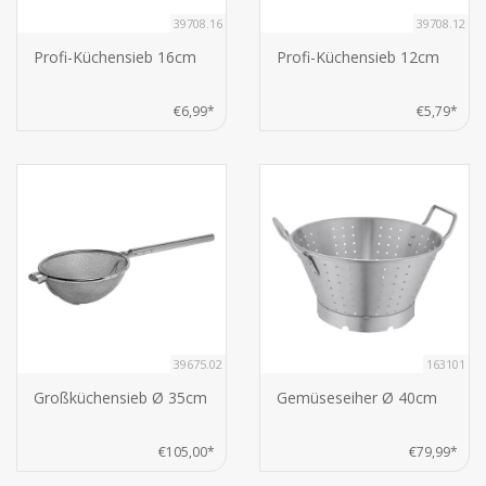
39708.16
39708.12
Profi-Küchensieb 16cm
Profi-Küchensieb 12cm
€6,99*
€5,79*
39675.02
163101
Großküchensieb Ø 35cm
Gemüseseiher Ø 40cm
€105,00*
€79,99*