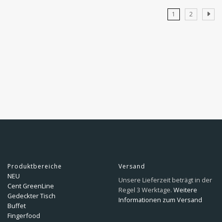
1
2
Produktbereiche
Versand
NEU
Unsere Lieferzeit beträgt in der
Cent GreenLine
Regel 3 Werktage.
Weitere
Gedeckter Tisch
Informationen zum Versand
Buffet
Fingerfood