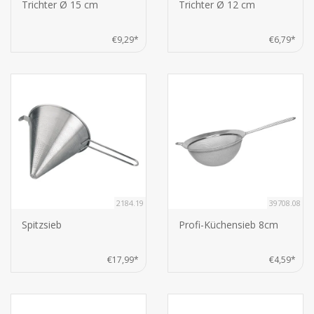
Trichter Ø 15 cm
Trichter Ø 12 cm
€9,29*
€6,79*
2184.19
39708.08
Spitzsieb
Profi-Küchensieb 8cm
€17,99*
€4,59*