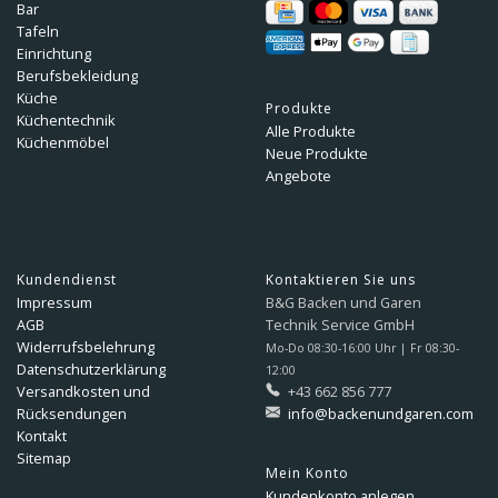
Bar
Tafeln
Einrichtung
Berufsbekleidung
Küche
Produkte
Küchentechnik
Alle Produkte
Küchenmöbel
Neue Produkte
Angebote
Kundendienst
Kontaktieren Sie uns
Impressum
B&G Backen und Garen
AGB
Technik Service GmbH
Widerrufsbelehrung
Mo-Do 08:30-16:00 Uhr | Fr 08:30-
Datenschutzerklärung
12:00
Versandkosten und
+43 662 856 777
Rücksendungen
info@backenundgaren.com
Kontakt
Sitemap
Mein Konto
Kundenkonto anlegen