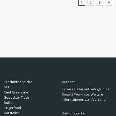
1
2
3
Produktbereiche
Versand
NEU
Unsere Lieferzeit beträgt in der
Cent GreenLine
Regel 3 Werktage.
Weitere
Gedeckter Tisch
Informationen zum Versand
Buffet
Fingerfood
Aufsteller
Zahlungsarten