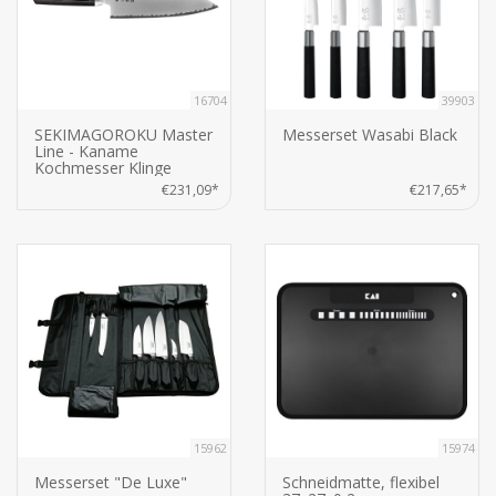
16704
39903
SEKIMAGOROKU Master
Messerset Wasabi Black
Line - Kaname
Kochmesser Klinge
19,5cm
€231,09*
€217,65*
15962
15974
Messerset "De Luxe"
Schneidmatte, flexibel