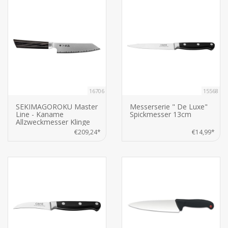
16706
15568
SEKIMAGOROKU Master
Messerserie " De Luxe"
Line - Kaname
Spickmesser 13cm
Allzweckmesser Klinge
15cm
€209,24*
€14,99*